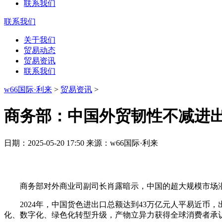
联系我们
联系我们
关于我们
贸易动态
贸易资讯
联系我们
w66国际·利来
>
贸易资讯
>
商务部：中国外贸韧性不减进出
日期：2025-05-20 17:50 来源：w66国际·利来
商务部对外商业司副司长肖露暗示，中国的超大规模市场潜
2024年，中国货色进出口总额达到43万亿元人平易近币，
化、数字化、绿色化转型升级，产物立异力获得全球消费者承