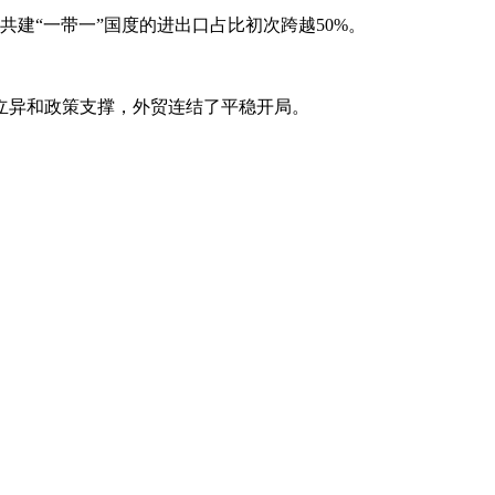
建“一带一”国度的进出口占比初次跨越50%。
立异和政策支撑，外贸连结了平稳开局。