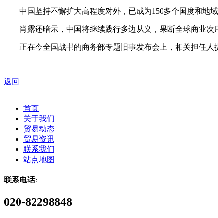
中国坚持不懈扩大高程度对外，已成为150多个国度和地域的
肖露还暗示，中国将继续践行多边从义，果断全球商业次序
正在今全国战书的商务部专题旧事发布会上，相关担任人提
返回
首页
关于我们
贸易动态
贸易资讯
联系我们
站点地图
联系电话:
020-82298848