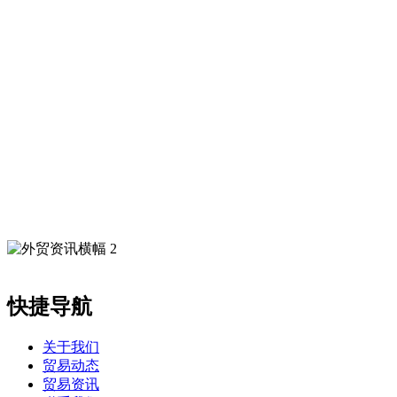
快捷导航
关于我们
贸易动态
贸易资讯