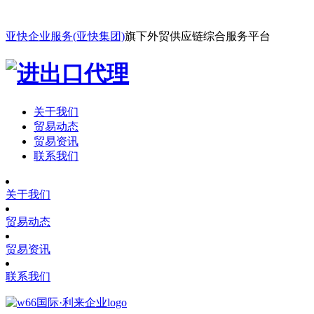
亚快企业服务(亚快集团)
旗下外贸供应链综合服务平台
关于我们
贸易动态
贸易资讯
联系我们
关于我们
贸易动态
贸易资讯
联系我们