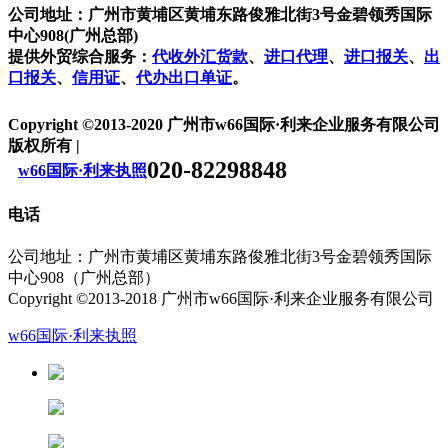
公司地址：广州市黄埔区黄埔东路俊雅北街3号金碧领秀国际
中心908(广州总部)
提供外贸综合服务：
代收外汇货款
、
进口代理
、
进口报关
、
出
口报关
、
信用证
、
代办出口单证
。
Copyright ©2013-2020 广州市w66国际·利来企业服务有限公司
版权所有 |
020-82298848
w66国际·利来执照
电话
公司地址：广州市黄埔区黄埔东路俊雅北街3号金碧领秀国际
中心908（广州总部）
Copyright ©2013-2018 广州市w66国际·利来企业服务有限公司
w66国际·利来执照
13826188686徐先生
13822281433潘先生
13682280906陆先生