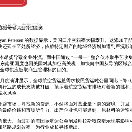
Ryan Petersen 的数据显示，美国口岸空箱率大幅攀升。
映还延长至处所经济，依赖特定财产的地域经济增加遭到严沉影
导致企业外流。而中国通过 “一带一” 整合伙本取手艺收集，建立
。东南亚国度也因美国对其加征高关税，加快向中国从导的区域合
纪全球供应链取商业管理标的目的。
月度演讲显示，全球航空货运总需求按照货运吨公里同比下降 0。1
前行业的成长态势被打破，预示着航空货运市排场对着新的挑和
缩水风险。
辟市场，寻找新的货源，不然将面对营业量下滑的窘境。并且，
的最终价钱和市场所作力。出产企业也可能遭到，原材料的运输
庞大。而波罗的海国际航运公会阐发师拉斯穆森暗示现实影响可
和航路规划效率，为行业成长寻找新出。