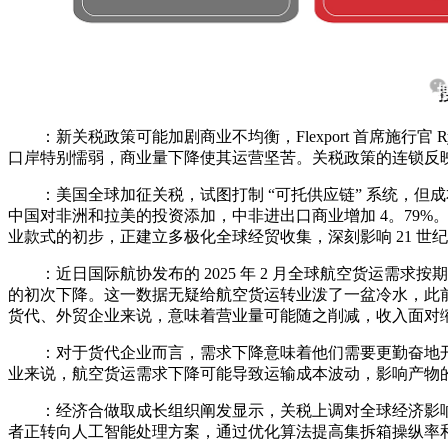
：新关税政策可能加剧商业不均衡，Flexport 首席施行官 
口岸特别懦弱，商业量下降使其运营坚苦。关税政策的连锁反
：美国全球加征关税，试图打制 “可托供应链” 系统，但成本昂扬
中国对非洲和拉美的投资添加，中非进出口商业增加 4。79%
业款式的初步，正建立多极化全球经贸收集，深刻影响 21 世
：近日国际航协发布的 2025 年 2 月全球航空货运需求按期
的初次下降。这一数据无疑给航空货运转业泼了一盆冷水，此
货代、外贸企业来说，意味着营业量可能随之削减，收入面对
：对于货代企业而言，需求下降意味着他们需要更勤奋地开
业来说，航空货运需求下降可能导致运输成本波动，影响产物
：经济合做取成长组织阐发显示，关税上调对全球经济影响
者正转向人工智能处理方案，通过优化算法提高集拆箱操纵率