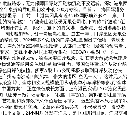
合做航路条，无力保障国际财产链物流链不变运转。深圳港集团
区全年集拆箱吞吐量初次冲破1500万标箱。早前，上海国际港务
埠。数据显示，目前，上港集团具有近350条国际航路多个口岸。上
持续增加。宁波舟山港股份无限公司(以下简称“宁波港”)近
3%，均创汗青新高。此外，旗下的嘉兴港、温州港、台州港集拆箱
标箱，同比增加5%，创汗青最高程度。过去一年，口岸集团无限公
的晴雨表，2024年多个处所的口岸吞吐量创出了佳绩，表现出
，连系外贸2024年呈现翘情，从部门上市公司发布的预告看，
专家、贯铄企业办理(上海)无限公司CEO赵小敏对《证券日
用率占比跨越60%，沿海次要口岸煤炭、矿石等大散货绿色疏运
生物燃油等船用绿色燃料的加注能力。我国曾经建成全从动化船
绿色口岸的扶植。多家A股上市公司积极参取到口岸从动化扶
广州港南沙港四期船埠，偌大的港区“空无一人”。这片无人船
动化船埠，全球初次大规模使用从动化单小车岸桥等多项“全球
中国方案”。正在绿色成长方面，上海港已实现LNG(液化天然
向《证券日报》记者暗示：“我国口岸货色、集拆箱吞吐量持续
手艺程度和拆卸效率总体位居国际前列。这些勤奋不只提拔了我
表本网的概念和立场。文章内容仅供参考，不形成投资。投资者
11个文版，24小时对外发布消息，是中国进行国际、消息交换