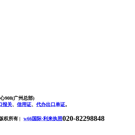
08(广州总部)
口报关
、
信用证
、
代办出口单证
。
020-82298848
 版权所有 |
w66国际·利来执照