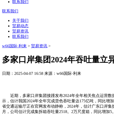
联系我们
联系我们
关于我们
贸易动态
贸易资讯
联系我们
w66国际·利来
>
贸易资讯
>
多家口岸集团2024年吞吐量立
日期：2025-04-07 16:58 来源：w66国际·利来
近期，多家口岸集团接踵发布2024年全年相关焦点运营数
示，估计我国2024年全年完成货色吞吐量达175亿吨，同比
省交通运输厅正在官网发布动静称，2024年，估计广东口岸集拆
月，公司估计完成集拆箱吞吐量2518。2万尺度箱，同比增加