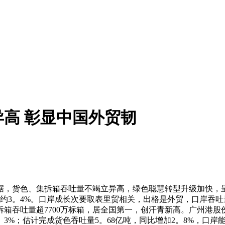
异高 彰显中国外贸韧
据，货色、集拆箱吞吐量不竭立异高，绿色聪慧转型升级加快，
增加约3。4%。口岸成长次要取表里贸相关，出格是外贸，口岸吞
箱吞吐量超7700万标箱，居全国第一，创汗青新高。广州港股份无限
5。3%；估计完成货色吞吐量5。68亿吨，同比增加2。8%，