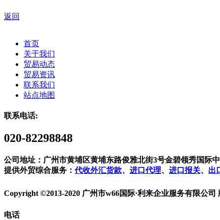
返回
首页
关于我们
贸易动态
贸易资讯
联系我们
站点地图
联系电话:
020-82298848
公司地址：广州市黄埔区黄埔东路俊雅北街3号金碧领秀国际中心9
提供外贸综合服务：
代收外汇货款
、
进口代理
、
进口报关
、
出
Copyright ©2013-2020 广州市w66国际·利来企业服务有限公司
电话