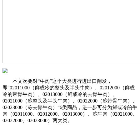
本文次要对“牛肉”这个大类进行进出口阐发，
即“02011000（鲜或冷的整头及半头牛肉）、02012000（鲜或
冷的带骨牛肉）、02013000（鲜或冷的去骨牛肉）、
02021000（冻整头及半头牛肉）、02022000（冻带骨牛肉）、
02023000（冻去骨牛肉）”6类商品，进一步可分为鲜或冷的牛
肉（02011000、02012000、02013000）、冻牛肉（02021000、
02022000、02023000）两大类。