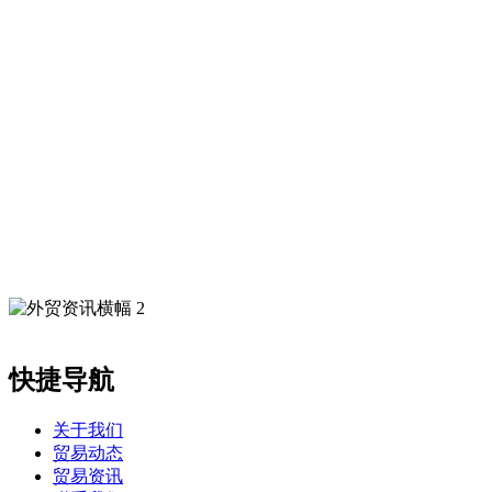
快捷导航
关于我们
贸易动态
贸易资讯