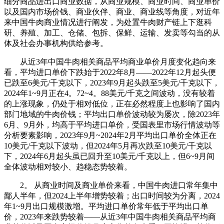
细分商品进出口商业数据，从商业规模、商业时间、商业单价
以及国内市场价钱、商业伙伴、商业、商业线等角度，对近年
来中国牛肉商业情况进行阐发，为处置牛肉财产链上下逛科
研、养殖、加工、仓储、包拆、保鲜、运输、发卖等勾当的从
体及社会办事机构供给参考。
从近3年中国牛肉相关商品平均商业单价月度变化趋向来
看，平均进口单价下跌始于2022年8月——2022年12月起头便
已跌至6美元/千克以下，2023年9月起头跌至5美元/千克以下，
2024年1~9月正在4。72~4。88美元/千克之间波动，没有较着
的上涨现象，仍处于相对低位，正在必然程度上也影响了国内
部门地域的牛肉价钱；平均出口单价波动较为屡次，除2023年
6月、9月外，均高于平均进口单价，受国表里市场行情波动等
分析要素影响，2023年9月~2024年2月平均出口单价全体正在
10美元/千克以下波动，但2024年5月再次跌至10美元/千克以
下，2024年6月起头虽已回升至10美元/千克以上，但6~9月间
全体波动相对较小、趋稳态势较着。
2。 从商业时间及商业单价来看，中国牛肉进口常年集中
鄙人半年，但2024上半年增势较着；出口时间较为分离，2024
年1~9月出口规模激增。平均进口单价常年低于平均出口单
价，2023年来跌势较着——从近3年中国牛肉相关商品平均商