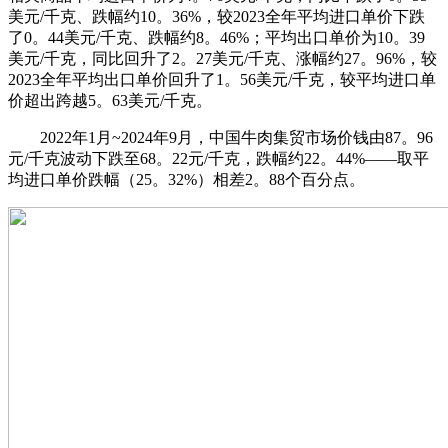
美元/千克、跌幅约10。36%，较2023全年平均进口单价下跌
了0。44美元/千克、跌幅约8。46%；平均出口单价为10。39
美元/千克，同比回升了2。27美元/千克、涨幅约27。96%，较
2023全年平均出口单价回升了1。56美元/千克，较平均进口单
价超出跨越5。63美元/千克。
2022年1月~2024年9月，中国牛肉集贸市场价钱由87。96
元/千克波动下跌至68。22元/千克，跌幅约22。44%——取平
均进口单价跌幅（25。32%）相差2。88个百分点。