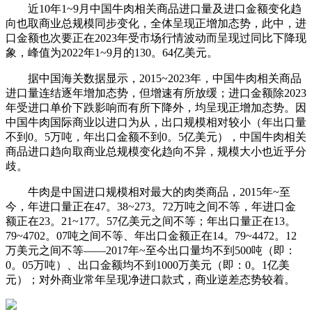
近10年1~9月中国牛肉相关商品进口量及进口金额变化趋
向也取商业总规模同步变化，全体呈现正增加态势，此中，进
口金额也次要正在2023年受市场行情波动而呈现过同比下降现
象，峰值为2022年1~9月的130。64亿美元。
据中国海关数据显示，2015~2023年，中国牛肉相关商品
进口量连结逐年增加态势，但增速有所放缓；进口金额除2023
年受进口单价下跌影响而有所下降外，均呈现正增加态势。因
中国牛肉国际商业以进口为从，出口规模相对较小（年出口量
不到0。5万吨，年出口金额不到0。5亿美元），中国牛肉相关
商品进口趋向取商业总规模变化趋向不异，规模大小也近乎分
歧。
牛肉是中国进口规模相对最大的肉类商品，2015年~至
今，年进口量正在47。38~273。72万吨之间不等，年进口金
额正在23。21~177。57亿美元之间不等；年出口量正在13。
79~4702。07吨之间不等、年出口金额正在14。79~4472。12
万美元之间不等——2017年~至今出口量均不到500吨（即：
0。05万吨）、出口金额均不到1000万美元（即：0。1亿美
元）；对外商业常年呈现净进口款式，商业逆差态势较着。