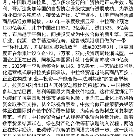
月，中国取尼加拉瓜、厄瓜多尔签订的自贸协定正式生效，智
利、哥斯达黎加等国的自贸协定升级或施行进展成功。为双边
商业扫清关税壁垒，鞭策农产物、矿产资本、机电产物等焦点
商品畅通效率提拔。2025年一季度数据显示，中拉商业额达
1183亿美元，此中中国出口657。3亿美元，进口525。8亿美
元，布局趋于平衡化。间接投资成为中拉合做的新引擎。笼盖
矿业、能源、数字基建等范畴。秘鲁钱凯港项目做为“一带
一”标杆工程，并提拔区域物流效率。截至2025年3月，拉美国
度正在华累计设立企业3。7万家，双向投资历局逐渐成型。中
国企业正在巴西、阿根廷等国累计签订合同额冲破3000亿美
元，2025年一季度新签合同额146。8亿美元，手艺输出取当地
化运营模式获得拉美多国承认。中拉经贸超越纯真商品互换，
正正在构成“商业—投资—产能合做—法则共建”的复合型模
式。拉美5国对华出口占其外贸总额比沉跨越30%，中国持续
多年连结巴西、智利等国最大商业伙伴地位。这种深度绑定不
只缓解了拉美国度外部市场波动风险，更为其工业化历程供给
资金取手艺支持。从全球视角察看，中拉合做正鞭策新兴经济
体正在国际财产链中的话语权提拔，为南南合做树立可复制的
典范。当前，中拉经贸合做已从规模扩张转向质量升级。跟着
数字货泉结算试点、绿色财产链合做等新议题纳入议程，两边
正在数字经济、低碳转型范畴的协同潜力将进一步。这一历程