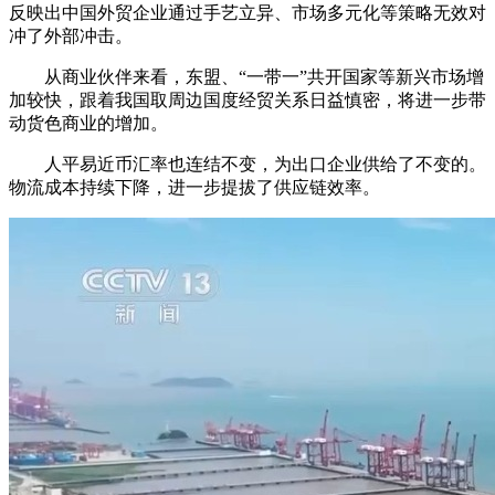
反映出中国外贸企业通过手艺立异、市场多元化等策略无效对
冲了外部冲击。
从商业伙伴来看，东盟、“一带一”共开国家等新兴市场增
加较快，跟着我国取周边国度经贸关系日益慎密，将进一步带
动货色商业的增加。
人平易近币汇率也连结不变，为出口企业供给了不变的。
物流成本持续下降，进一步提拔了供应链效率。