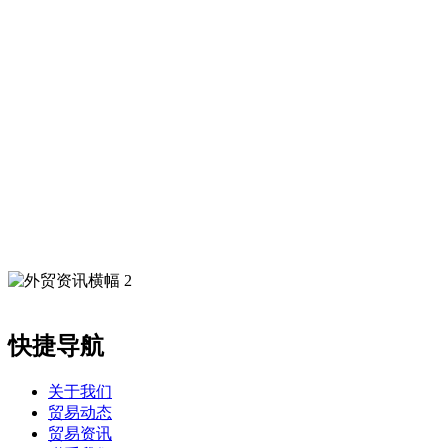
快捷导航
关于我们
贸易动态
贸易资讯