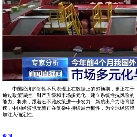
中国经济的韧性不只表现正在数据上的超预期，更正在于
通过政策调控、财产升级和市场多元化，建立系统性抗风险的
能力。将来，跟着宏不雅政策进一步发力，新质出产力培育提
速，中国经济也无望正在复杂中持续展示韧性，为全球经济增
加注入确定性。
返回