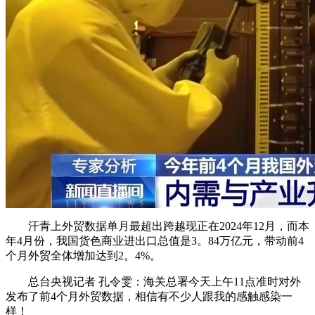
汗青上外贸数据单月最超出跨越现正在2024年12月，而本
年4月份，我国货色商业进出口总值是3。84万亿元，带动前4
个月外贸全体增加达到2。4%。
总台央视记者 孔令雯：海关总署今天上午11点准时对外
发布了前4个月外贸数据，相信有不少人跟我的感触感染一
样！