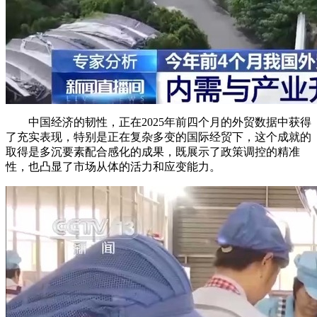
中国经济的韧性，正在2025年前四个月的外贸数据中获得
了充实表现，特别是正在复杂多变的国际经贸下，这个成就的
取得是多沉要素配合感化的成果，既展示了政策调控的精准
性，也凸显了市场从体的活力和应变能力。