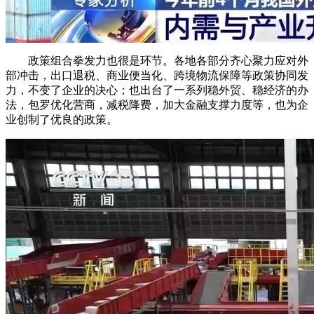
政策组合拳发力也很是环节。各地各部分齐心聚力应对外
部冲击，出口退税、商业便当化、跨境物流保障等政策协同发
力，不变了企业的决心；也出台了一系列稳外贸、稳经济的办
法，包罗优化营商，减税降费，加大金融支撑力度等，也为企
业创制了优良的政策。