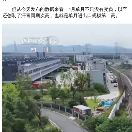
但从今天发布的数据来看，4月单月不只没有变负，以至
还创制了汗青同期次高，也就是单月进出口规模第二高。