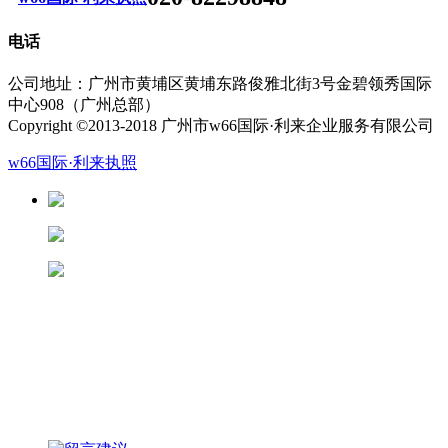
电话
公司地址：广州市黄埔区黄埔东路俊雅北街3号金碧领秀国际
中心908（广州总部）
Copyright ©2013-2018 广州市w66国际·利来企业服务有限公司
w66国际·利来执照
13826188686徐先生
13822281433潘先生
13682280906陆先生