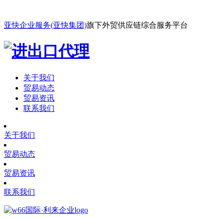
亚快企业服务(亚快集团)
旗下外贸供应链综合服务平台
关于我们
贸易动态
贸易资讯
联系我们
关于我们
贸易动态
贸易资讯
联系我们