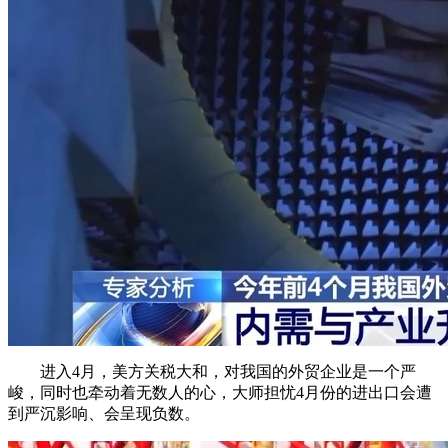
进入4月，美方关税大和，对我国的外贸企业是一个严
峻，同时也牵动着无数人的心，大师担忧4月份的进出口会遭
到严沉影响、会呈现负数。