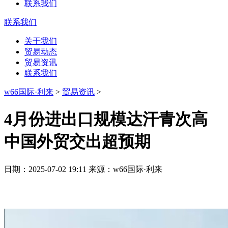
联系我们
联系我们
关于我们
贸易动态
贸易资讯
联系我们
w66国际·利来
>
贸易资讯
>
4月份进出口规模达汗青次高
中国外贸交出超预期
日期：2025-07-02 19:11 来源：w66国际·利来