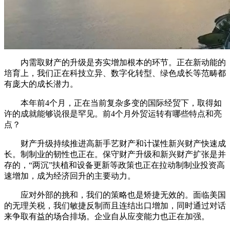
内需取财产的升级是夯实增加根本的环节。正在新动能的
培育上，我们正在科技立异、数字化转型、绿色成长等范畴都
有庞大的成长潜力。
本年前4个月，正在当前复杂多变的国际经贸下，取得如
许的成就能够说很是罕见。前4个月外贸运转有哪些特点和亮
点？
财产升级持续推进高新手艺财产和计谋性新兴财产快速成
长。制制业的韧性也正在。保守财产升级和新兴财产扩张是并
存的，“两沉”扶植和设备更新等政策也正在拉动制制业投资高
速增加，成为经济回升的主要动力。
应对外部的挑和，我们的策略也是矫捷无效的。面临美国
的无理关税，我们敏捷反制而且连结出口增加，同时通过对话
来争取有益的场合排场。企业自从应变能力也正在加强。