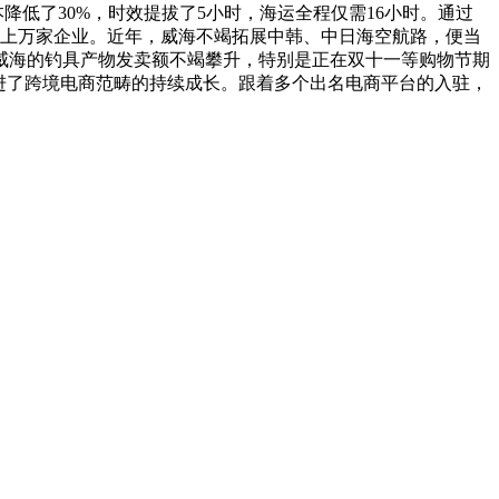
降低了30%，时效提拔了5小时，海运全程仅需16小时。通过
事上万家企业。近年，威海不竭拓展中韩、中日海空航路，便当
威海的钓具产物发卖额不竭攀升，特别是正在双十一等购物节期
进了跨境电商范畴的持续成长。跟着多个出名电商平台的入驻，