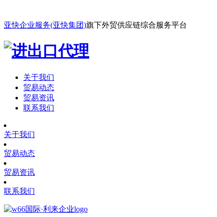
亚快企业服务(亚快集团)
旗下外贸供应链综合服务平台
关于我们
贸易动态
贸易资讯
联系我们
关于我们
贸易动态
贸易资讯
联系我们