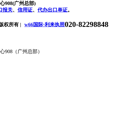
08(广州总部)
口报关
、
信用证
、
代办出口单证
。
020-82298848
 版权所有 |
w66国际·利来执照
908（广州总部）