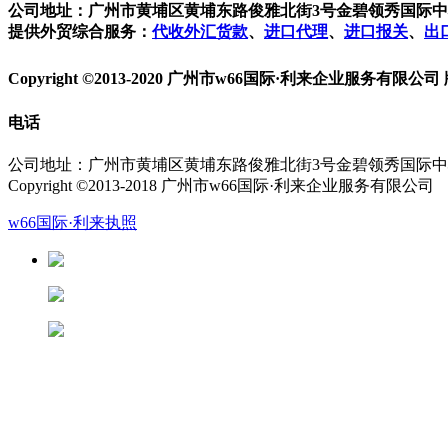
公司地址：广州市黄埔区黄埔东路俊雅北街3号金碧领秀国际中心9
提供外贸综合服务：
代收外汇货款
、
进口代理
、
进口报关
、
出
Copyright ©2013-2020 广州市w66国际·利来企业服务有限公司
电话
公司地址：广州市黄埔区黄埔东路俊雅北街3号金碧领秀国际中心
Copyright ©2013-2018 广州市w66国际·利来企业服务有限公司
w66国际·利来执照
13826188686徐先生
13822281433潘先生
13682280906陆先生