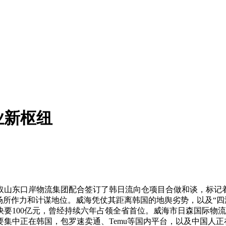
业新枢纽
山东口岸物流集团配合签订了韩日流向仓项目合做和谈，标记着
场所作力和计谋地位。威海凭仗其距离韩国的地舆劣势，以及“四
额快要100亿元，曾经持续六年占领全省首位。威海市日森国际
正在韩国，包罗速卖通、Temu等国内平台，以及中国人正在韩国