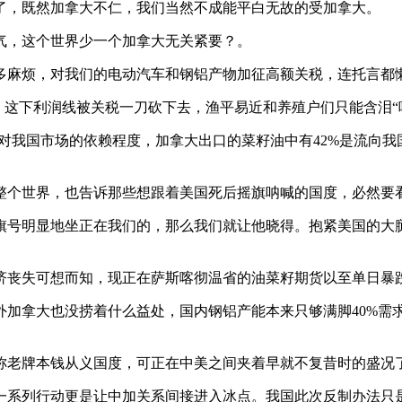
，既然加拿大不仁，我们当然不成能平白无故的受加拿大。
，这个世界少一个加拿大无关紧要？。
烦，对我们的电动汽车和钢铝产物加征高额关税，连托言都懒
这下利润线被关税一刀砍下去，渔平易近和养殖户们只能含泪“
对我国市场的依赖程度，加拿大出口的菜籽油中有42%是流向我
个世界，也告诉那些想跟着美国死后摇旗呐喊的国度，必然要看
号明显地坐正在我们的，那么我们就让他晓得。抱紧美国的大腿
失可想而知，现正在萨斯喀彻温省的油菜籽期货以至单日暴跌
拿大也没捞着什么益处，国内钢铝产能本来只够满脚40%需
老牌本钱从义国度，可正在中美之间夹着早就不复昔时的盛况
一系列行动更是让中加关系间接进入冰点。我国此次反制办法只