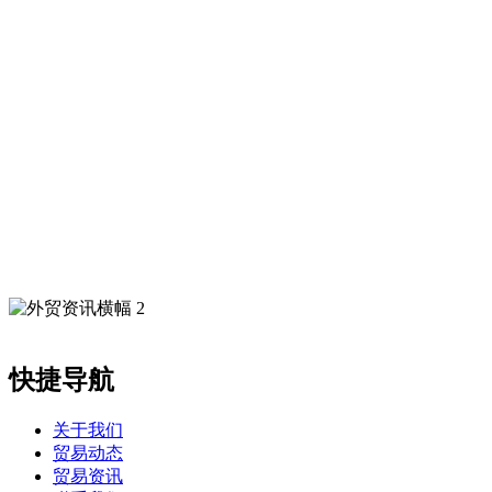
快捷导航
关于我们
贸易动态
贸易资讯