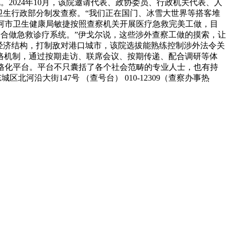
2024年10月，该院邀请代表、政协委员、行政机关代表、人
卫生行政部分制发查察。“我们正在国门、冰雪大世界等搭客堆
芬河市卫生健康局敏捷按照查察机关开展医疗急救完美工做，目
的合做急救诊疗系统。”伊戈尔说，这些涉外查察工做的摸索，让
经济结构，打制敌对港口城市，该院选拔能熟练控制涉外法令关
络机制，通过按期走访、联席会议、按期传递、配合调研等体
网格化平台。平台不只囊括了各个社会范畴的专业人士，也有持
河沿大街147号 （查号台） 010-12309（查察办事热