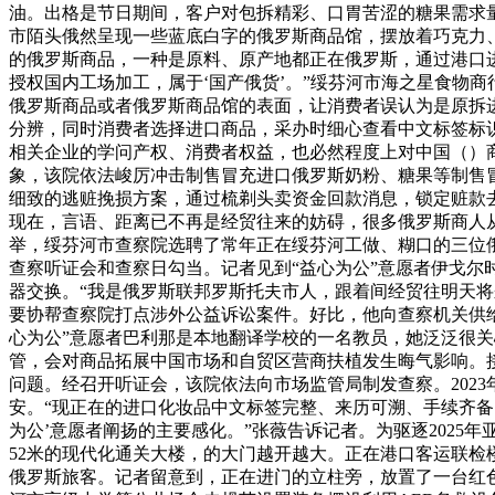
油。出格是节日期间，客户对包拆精彩、口胃苦涩的糖果需求量
市陌头俄然呈现一些蓝底白字的俄罗斯商品馆，摆放着巧克力、
的俄罗斯商品，一种是原料、原产地都正在俄罗斯，通过港口进
授权国内工场加工，属于‘国产俄货’。”绥芬河市海之星食物
俄罗斯商品或者俄罗斯商品馆的表面，让消费者误认为是原拆
分辨，同时消费者选择进口商品，采办时细心查看中文标签标
相关企业的学问产权、消费者权益，也必然程度上对中国（）商
象，该院依法峻厉冲击制售冒充进口俄罗斯奶粉、糖果等制售
细致的逃赃挽损方案，通过梳剃头卖资金回款消息，锁定赃款去
现在，言语、距离已不再是经贸往来的妨碍，很多俄罗斯商人
举，绥芬河市查察院选聘了常年正在绥芬河工做、糊口的三位
查察听证会和查察日勾当。记者见到“益心为公”意愿者伊戈
器交换。“我是俄罗斯联邦罗斯托夫市人，跟着间经贸往明天将来
要协帮查察院打点涉外公益诉讼案件。好比，他向查察机关供给
心为公”意愿者巴利那是本地翻译学校的一名教员，她泛泛很
管，会对商品拓展中国市场和自贸区营商扶植发生晦气影响。
问题。经召开听证会，该院依法向市场监管局制发查察。202
安。“现正在的进口化妆品中文标签完整、来历可溯、手续齐
为公’意愿者阐扬的主要感化。”张薇告诉记者。为驱逐2025
52米的现代化通关大楼，的大门越开越大。正在港口客运联检
俄罗斯旅客。记者留意到，正在进门的立柱旁，放置了一台红色