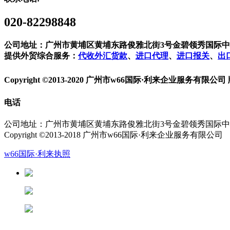
020-82298848
公司地址：广州市黄埔区黄埔东路俊雅北街3号金碧领秀国际中心9
提供外贸综合服务：
代收外汇货款
、
进口代理
、
进口报关
、
出
Copyright ©2013-2020 广州市w66国际·利来企业服务有限公司
电话
公司地址：广州市黄埔区黄埔东路俊雅北街3号金碧领秀国际中心
Copyright ©2013-2018 广州市w66国际·利来企业服务有限公司
w66国际·利来执照
13826188686徐先生
13822281433潘先生
13682280906陆先生