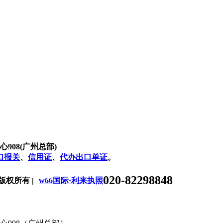
08(广州总部)
口报关
、
信用证
、
代办出口单证
。
020-82298848
 版权所有 |
w66国际·利来执照