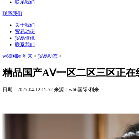
联系我们
联系我们
关于我们
贸易动态
贸易资讯
联系我们
w66国际·利来
>
贸易动态
>
精品国产AⅤ一区二区三区正在
日期：2025-04-12 15:52 来源：w66国际·利来