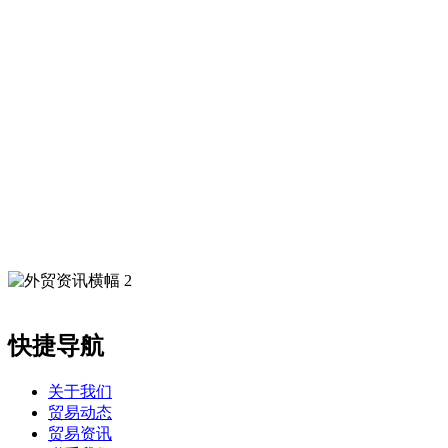
快捷导航
关于我们
贸易动态
贸易资讯