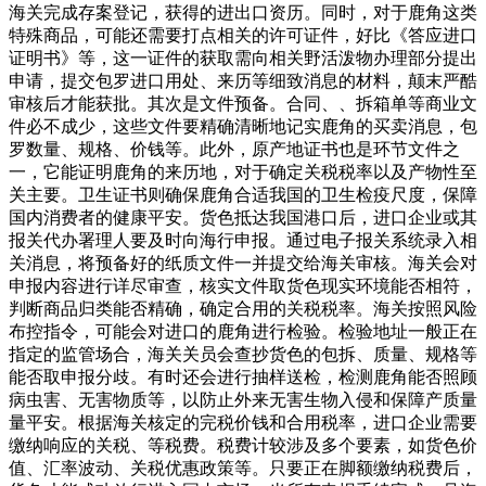
海关完成存案登记，获得的进出口资历。同时，对于鹿角这类
特殊商品，可能还需要打点相关的许可证件，好比《答应进口
证明书》等，这一证件的获取需向相关野活泼物办理部分提出
申请，提交包罗进口用处、来历等细致消息的材料，颠末严酷
审核后才能获批。其次是文件预备。合同、、拆箱单等商业文
件必不成少，这些文件要精确清晰地记实鹿角的买卖消息，包
罗数量、规格、价钱等。此外，原产地证书也是环节文件之
一，它能证明鹿角的来历地，对于确定关税税率以及产物性至
关主要。卫生证书则确保鹿角合适我国的卫生检疫尺度，保障
国内消费者的健康平安。货色抵达我国港口后，进口企业或其
报关代办署理人要及时向海行申报。通过电子报关系统录入相
关消息，将预备好的纸质文件一并提交给海关审核。海关会对
申报内容进行详尽审查，核实文件取货色现实环境能否相符，
判断商品归类能否精确，确定合用的关税税率。海关按照风险
布控指令，可能会对进口的鹿角进行检验。检验地址一般正在
指定的监管场合，海关关员会查抄货色的包拆、质量、规格等
能否取申报分歧。有时还会进行抽样送检，检测鹿角能否照顾
病虫害、无害物质等，以防止外来无害生物入侵和保障产质量
量平安。根据海关核定的完税价钱和合用税率，进口企业需要
缴纳响应的关税、等税费。税费计较涉及多个要素，如货色价
值、汇率波动、关税优惠政策等。只要正在脚额缴纳税费后，