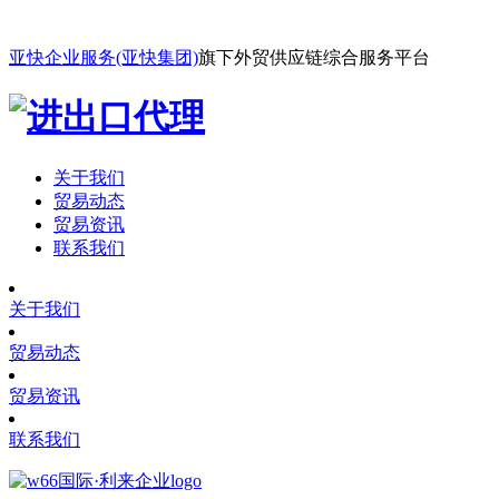
亚快企业服务(亚快集团)
旗下外贸供应链综合服务平台
关于我们
贸易动态
贸易资讯
联系我们
关于我们
贸易动态
贸易资讯
联系我们