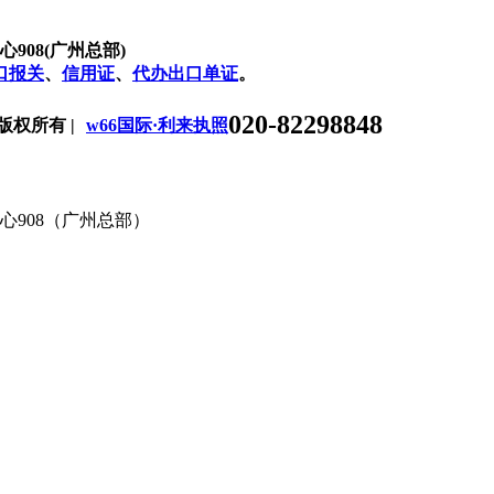
08(广州总部)
口报关
、
信用证
、
代办出口单证
。
020-82298848
 版权所有 |
w66国际·利来执照
908（广州总部）