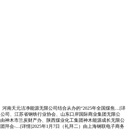
天元洁净能源无限公司结合从办的“2025年全国煤焦…[详
无限公司、江苏省钢铁行业协会、山东口岸国际商业集团无限公
三），由神木市兰炭财产办、陕西煤业化工集团神木能源成长无限公
拜会-…[详情]2025年1月7日（礼拜二）由上海钢联电子商务