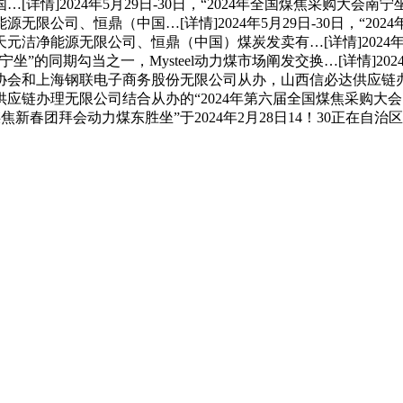
详情]2024年5月29日-30日，“2024年全国煤焦采购大会
限公司、恒鼎（中国…[详情]2024年5月29日-30日，“20
净能源无限公司、恒鼎（中国）煤炭发卖有…[详情]2024年5月2
坐”的同期勾当之一，Mysteel动力煤市场阐发交换…[详情]202
协会和上海钢联电子商务股份无限公司从办，山西信必达供应链办
办理无限公司结合从办的“2024年第六届全国煤焦采购大会日照坐”
煤焦新春团拜会动力煤东胜坐”于2024年2月28日14！30正在自治区