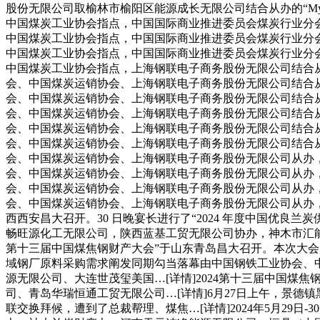
股份无限公司取榆林市榆阳区能源成长无限公司结合从办的“Mys
中国煤炭工业协会指点，中国国际商业推进委员会煤炭行业分
中国煤炭工业协会指点，中国国际商业推进委员会煤炭行业分
中国煤炭工业协会指点，中国国际商业推进委员会煤炭行业分
中国煤炭工业协会指点，上海钢联电子商务股份无限公司结合
会、中国煤炭运销协会、上海钢联电子商务股份无限公司结合
会、中国煤炭运销协会、上海钢联电子商务股份无限公司结合
会、中国煤炭运销协会、上海钢联电子商务股份无限公司结合
会、中国煤炭运销协会、上海钢联电子商务股份无限公司结合
会、中国煤炭运销协会、上海钢联电子商务股份无限公司结合
会、中国煤炭运销协会、上海钢联电子商务股份无限公司从办
会、中国煤炭运销协会、上海钢联电子商务股份无限公司从办
会、中国煤炭运销协会、上海钢联电子商务股份无限公司从办
会、中国煤炭运销协会、上海钢联电子商务股份无限公司从办，浙江省
西西安昌大召开。30 日晚宴长进行了“2024 年度中国优
畅旺源化工无限公司，陕西蓝基工贸无限公司协办，神木市汇能化工
第十三届中国煤焦钢财产大会”于山东青岛昌大召开。本次大会
域钢厂原料采购需求阐发同期勾当落幕由中国钢铁工业协会、
源无限公司、大连世茂玺美国…[详情]2024第十三届中国
司、青岛华瑞恒通工贸无限公司…[详情]6月27日上午，景
联交换拜候，遭到了总裁帮理、煤焦…[详情]2024年5月29