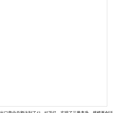
年进出口商业总额达到了43。85万亿，实现了三量齐升，规模再