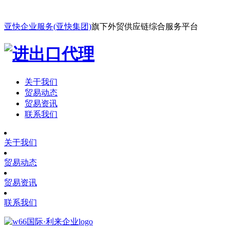
亚快企业服务(亚快集团)
旗下外贸供应链综合服务平台
关于我们
贸易动态
贸易资讯
联系我们
关于我们
贸易动态
贸易资讯
联系我们