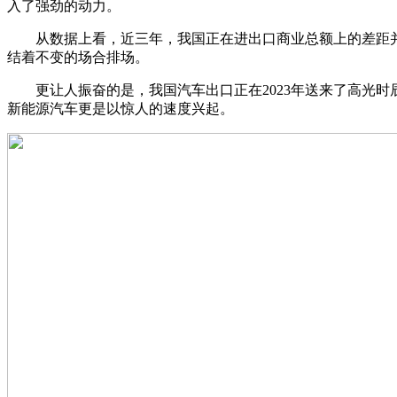
入了强劲的动力。
从数据上看，近三年，我国正在进出口商业总额上的差距并
结着不变的场合排场。
更让人振奋的是，我国汽车出口正在2023年送来了高光时
新能源汽车更是以惊人的速度兴起。