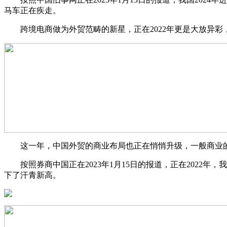
马车正在疾走。
跨境电商做为外贸范畴的新星，正在2022年更是大放异彩
这一年，中国外贸的商业布局也正在悄悄升级，一般商业的
按照券商中国正在2023年1月15日的报道，正在2022年
下了汗青新高。