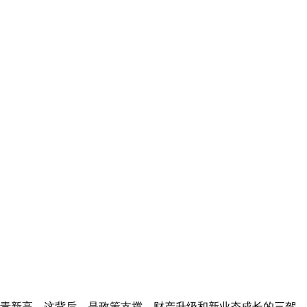
创汗青新高，这背后，是政策支撑、财产升级和新业态成长的三驾