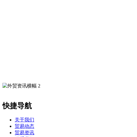
快捷导航
关于我们
贸易动态
贸易资讯