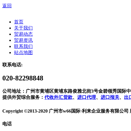
返回
首页
关于我们
贸易动态
贸易资讯
联系我们
站点地图
联系电话:
020-82298848
公司地址：广州市黄埔区黄埔东路俊雅北街3号金碧领秀国际中心9
提供外贸综合服务：
代收外汇货款
、
进口代理
、
进口报关
、
出
Copyright ©2013-2020 广州市w66国际·利来企业服务有限公司
电话