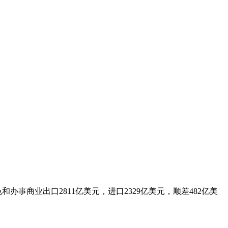
办事商业出口2811亿美元，进口2329亿美元，顺差482亿美