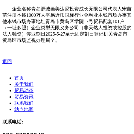
企业名称青岛源诚画美达尼投资成长无限公司代表人宋苗
苗注册本钱1000万人平易近币国标行业金融业本钱市场办事其
他本钱市场办事地址青岛市黄岛区学院17号贸易配套101户
（一址多照）企业类型无限义务公司（非天然人投资或控股的
法人独资）停业刻日2025-5-27至无固定刻日登记机关青岛市
黄岛区市场监视办理局？。
返回
首页
关于我们
贸易动态
贸易资讯
联系我们
站点地图
联系电话: