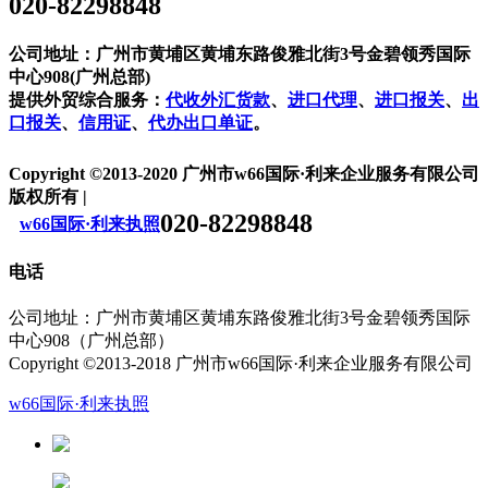
020-82298848
公司地址：广州市黄埔区黄埔东路俊雅北街3号金碧领秀国际
中心908(广州总部)
提供外贸综合服务：
代收外汇货款
、
进口代理
、
进口报关
、
出
口报关
、
信用证
、
代办出口单证
。
Copyright ©2013-2020 广州市w66国际·利来企业服务有限公司
版权所有 |
020-82298848
w66国际·利来执照
电话
公司地址：广州市黄埔区黄埔东路俊雅北街3号金碧领秀国际
中心908（广州总部）
Copyright ©2013-2018 广州市w66国际·利来企业服务有限公司
w66国际·利来执照
13826188686徐先生
13822281433潘先生