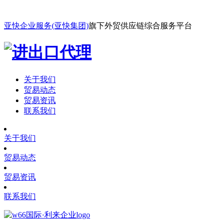
亚快企业服务(亚快集团)
旗下外贸供应链综合服务平台
关于我们
贸易动态
贸易资讯
联系我们
关于我们
贸易动态
贸易资讯
联系我们