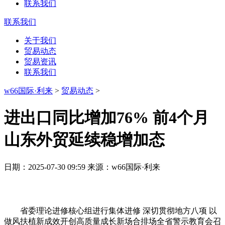
联系我们
联系我们
关于我们
贸易动态
贸易资讯
联系我们
w66国际·利来
>
贸易动态
>
进出口同比增加76% 前4个月
山东外贸延续稳增加态
日期：2025-07-30 09:59 来源：w66国际·利来
省委理论进修核心组进行集体进修 深切贯彻地方八项 以
做风扶植新成效开创高质量成长新场合排场全省警示教育会召