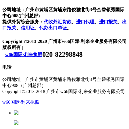
公司地址：广州市黄埔区黄埔东路俊雅北街3号金碧领秀国际
中心908(广州总部)
提供外贸综合服务：
代收外汇货款
、
进口代理
、
进口报关
、
出
口报关
、
信用证
、
代办出口单证
。
Copyright ©2013-2020 广州市w66国际·利来企业服务有限公司
版权所有 |
020-82298848
w66国际·利来执照
电话
公司地址：广州市黄埔区黄埔东路俊雅北街3号金碧领秀国际
中心908（广州总部）
Copyright ©2013-2018 广州市w66国际·利来企业服务有限公司
w66国际·利来执照
13826188686徐先生
13822281433潘先生