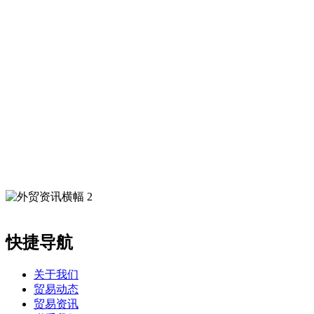
快捷导航
关于我们
贸易动态
贸易资讯