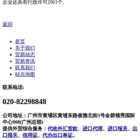
企业还具有行政许可2901个。
返回
首页
关于我们
贸易动态
贸易资讯
联系我们
站点地图
联系电话:
020-82298848
公司地址：广州市黄埔区黄埔东路俊雅北街3号金碧领秀国际
中心908(广州总部)
提供外贸综合服务：
代收外汇货款
、
进口代理
、
进口报关
、
出
口报关
、
信用证
、
代办出口单证
。